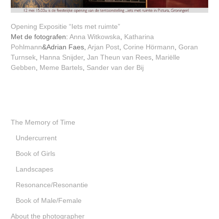
Opening Expositie “Iets met ruimte”
Met de fotografen:
Anna Witkowska
,
Katharina
Pohlmann
&Adrian Faes,
Arjan Post
,
Corine Hörmann
,
Goran
Turnsek
,
Hanna Snijder
,
Jan Theun van Rees
,
Mariëlle
Gebben
,
Meme Bartels
,
Sander van der Bij
The Memory of Time
Undercurrent
Book of Girls
Landscapes
Resonance/Resonantie
Book of Male/Female
About the photographer