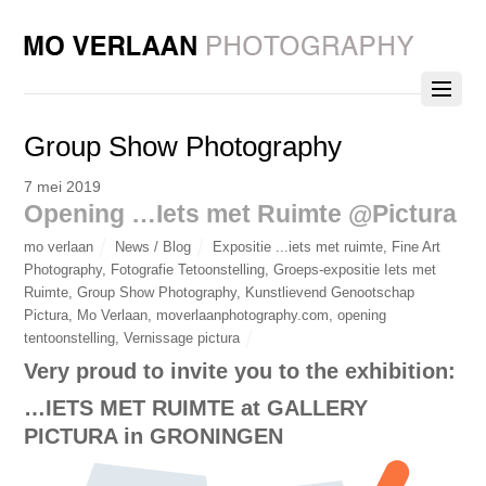
Group Show Photography
7 mei 2019
Opening …Iets met Ruimte @Pictura
mo verlaan
News / Blog
Expositie ...iets met ruimte
,
Fine Art
Photography
,
Fotografie Tetoonstelling
,
Groeps-expositie Iets met
Ruimte
,
Group Show Photography
,
Kunstlievend Genootschap
Pictura
,
Mo Verlaan
,
moverlaanphotography.com
,
opening
tentoonstelling
,
Vernissage pictura
Very proud to invite you to the exhibition
:
…IETS MET RUIMTE at GALLERY
PICTURA in GRONINGEN